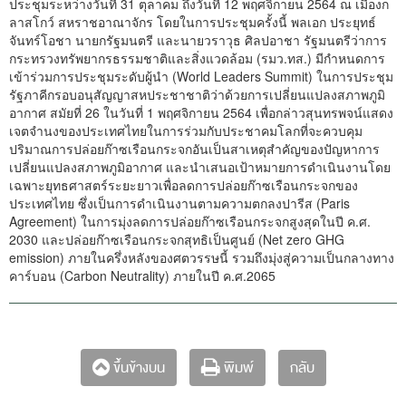
ประชุมระหว่างวันที่ 31 ตุลาคม ถึงวันที่ 12 พฤศจิกายน 2564 ณ เมืองก
ลาสโกว์ สหราชอาณาจักร โดยในการประชุมครั้งนี้ พลเอก ประยุทธ์
จันทร์โอชา นายกรัฐมนตรี และนายวราวุธ ศิลปอาชา รัฐมนตรีว่าการ
กระทรวงทรัพยากรธรรมชาติและสิ่งแวดล้อม (รมว.ทส.) มีกำหนดการ
เข้าร่วมการประชุมระดับผู้นำ (World Leaders Summit) ในการประชุม
รัฐภาคีกรอบอนุสัญญาสหประชาชาติว่าด้วยการเปลี่ยนแปลงสภาพภูมิ
อากาศ สมัยที่ 26 ในวันที่ 1 พฤศจิกายน 2564 เพื่อกล่าวสุนทรพจน์แสดง
เจตจำนงของประเทศไทยในการร่วมกับประชาคมโลกที่จะควบคุม
ปริมาณการปล่อยก๊าซเรือนกระจกอันเป็นสาเหตุสำคัญของปัญหาการ
เปลี่ยนแปลงสภาพภูมิอากาศ และนำเสนอเป้าหมายการดำเนินงานโดย
เฉพาะยุทธศาสตร์ระยะยาวเพื่อลดการปล่อยก๊าซเรือนกระจกของ
ประเทศไทย ซึ่งเป็นการดำเนินงานตามความตกลงปารีส (Paris
Agreement) ในการมุ่งลดการปล่อยก๊าซเรือนกระจกสูงสุดในปี ค.ศ.
2030 และปล่อยก๊าซเรือนกระจกสุทธิเป็นศูนย์ (Net zero GHG
emission) ภายในครึ่งหลังของศตวรรษนี้ รวมถึงมุ่งสู่ความเป็นกลางทาง
คาร์บอน (Carbon Neutrality) ภายในปี ค.ศ.2065
กลับ
ขึ้นข้างบน
พิมพ์