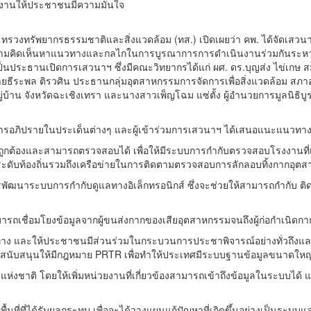
งานให้ประชาชนมีความมั่นใจ
วงทรัพยากรธรรมชาติและสิ่งแวดล้อม (ทส.) เปิดเผยว่า คพ. ได้จัดเสวนา 
มความคิดเห็นหาแนวทางและกลไกในการบูรณาการการดำเนินงานร่วมกันระหว่างหน
็นประธานเปิดการเสวนาฯ ซึ่งมีคณะวิทยากรได้แก่ ผศ. ดร.บุญส่ง ไข่เกษ ส
ีระพล ติรวศิน ประธานกลุ่มอุตสาหกรรมการจัดการเพื่อสิ่งแวดล้อม สภา
่บ้าน จังหวัดฉะเชิงเทรา และนางสาวเพ็ญโฉม แซ่ตั้ง ผู้อำนวยการมูลนิธิ
ารอภิปรายในประเด็นต่างๆ และผู้เข้าร่วมการเสวนาฯ ได้เสนอแนะแนวทา
ูกต้องและสามารถตรวจสอบได้ เพื่อให้มีระบบการกำกับตรวจสอบโรงงานที่เข
าที่ระดับท้องถิ่นรวมถึงเครือข่ายในการติดตามตรวจสอบการลักลอบทิ้งกากอุต
ฒนาระบบการกำกับดูแลทางอิเล็กทรอนิกส์ ซึ่งจะช่วยให้สามารถกำกับ ติดตาม
ถเชื่อมโยงข้อมูลจากผู้ขนส่งกากของเสียอุตสาหกรรมจนถึงผู้ก่อกำเนิดก
้นทาง และให้ประชาชนมีส่วนร่วมในกระบวนการประชาพิจารณ์อย่างทั่วถึ
ับสนุนให้มีกฎหมาย PRTR เพื่อทำให้ประเทศมีระบบฐานข้อมูลขนาดใหญ่ที่
แห่งชาติ โดยให้เพิ่มหน่วยงานที่เกี่ยวข้องสามารถเข้าถึงข้อมูลในระบบได
ี่ที่ได้รับผลกระทบ เพื่อจะได้วางแผนแก้ปัญหาที่เกิดขึ้นอย่างเป็นระบบแ