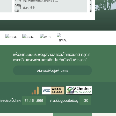
ไทย–สวิส รับมือการเ..
พง–ห้วยทรา
27 ก.ค. 69
6 ส.ค. 69
เพื่อลงทะเบียนรับข้อมูลข่าวสารอิเล็กทรอนิกส์ กรุณา
กรอกอีเมลของท่านและคลิกปุ่ม “สมัครรับข่าวสาร”
สมัครรับข้อมูลข่าวสาร
ยี่ยมชมเว็บไซต์
71,161,565
ขณะนี้มีผู้ออนไลน์อยู่
130