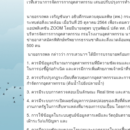
เวทีเสวนาการจัดการกากอุตสาหกรรม เสนอปรับปรุงการทำ
นายอรรถพล เจริญชันษา อธิบดีกรมควบคุมมลพิษ (คพ.) กระทร
ระทบต่อสิ่งแวดล้อม เมื่อวันที่ 25 ตุลาคม 2564 เพื่อระด
แอปพลิเคชัน ZOOM โดยมีนายจตุพร บุรุษพัฒน์ ปลัด ทส. เป
บริหารจัดการกากอุตสาหกรรม กรมโรงงานอุตสาหกรรม นายธ
ข่ายอาสาสมัครพิทักษ์ทรัพยากรธรรมชาติและสิ่งแวดล้อมหมู
500 คน
นายอรรถพล กล่าวว่า การเสวนาฯ ได้มีการบรรยายพร้อมก
1. ควรมีข้อมูลปริมาณกากอุตสาหกรรมที่มีความชัดเจนและถ
ในการบ่งชี้ผู้ก่อกำเนิด และควรมีการเพิ่มศักยภาพเจ้าหน้
2. ควรปรับปรุงกฎระเบียบที่ควบคุมกากอุตสาหกรรมและการพั
กำจัดกากอุตสาหกรรม (ต้นน้ำไปยังปลายน้ำ)
3. ควรมีระบบการตรวจสอบเป็นลักษณะ Real time และสามาร
4. ควรมีระบบการเปิดเผยข้อมูลการปลดปล่อยของเสียที่ต
งานภาครัฐในการสืบหาแหล่งที่มาของการปนเปื้อน โดยการสน
5. การใช้ข้อมูลในระบบศูนย์ข้อมูลสารเคมีและวัตถุอันตราย
เฝ้าระวัง/แก้ปัญหา และ
6. ควรมีความชัดเจนของนโยบายและมาตรการในการฟื้นฟูพื้นท