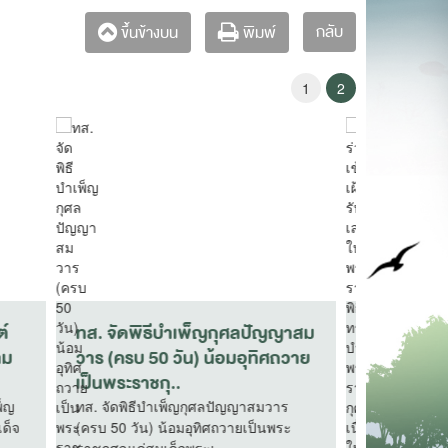
กลับ
ขึ้นข้างบน
พิมพ์
1
2
ในพระ
ทส. ต้อนรับเอกอัครราชทูตสวิส
ทส. นำค
กุศล
อำลาตำแหน่ง เดินหน้าสานต่อ
ก้าวหน้
ความร่วมมือไทย–..
“พัฒนาห
ระราช
ทส. ต้อนรับเอกอัครราชทูตสวิส อำลา
ทส. นำคณะ
ในวัน
ตำแหน่ง เดินหน้าสานต่อความร่วมมือ
โครงการพร