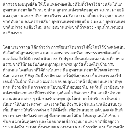
สำรวจของมนุษย์ล้อ ให้เป็นแหล่งท่องเที่ยวที่ไม่ทิ้งใครไว้ข้างหลัง ได้แก่
อุทยานแห่งชาติศรีน่าน จ.น่าน อุทยานแห่งชาติดอยภูคา จ.น่าน ผามออี
แดง อุทยานแห่งชาติเขาพระวิหาร จ.ศรีสะเกษ ผาเก็บตะวัน อุทยานแห่ง
ชาติทับลาน จ.นครราชสีมา อุทยานแห่งชาติแม่ปืม จ.พะเยา อุทยานแห่ง
ชาติแม่วาง จ.เชียงใหม่ และ อุทยานแห่งชาติถ้ำหลวง - ขุนน้ำนางนอน
จ.เชียงราย
โดย นายวราวุธ ได้กล่าวว่า การพัฒนาโดยการไม่ทิ้งใครไว้ข้างหลังเป็น
หัวใจสำคัญของรัฐบาล และของกระทรวงทรัพยากรธรรมชาติและสิ่ง
แวดล้อม จึงได้มีการดำเนินการปรับปรุงเปลี่ยนแปลงแหล่งท่องเที่ยวทาง
ธรรมชาติให้ตอบรับกับคนทุกกลุ่ม ทุกเพศ ทุกวัย ตั้งแต่ได้เข้ามารับ
ตำแหน่ง โดยที่แรกที่ได้ดำเนินการ คือ อุทยานแห่งชาติน้ำตกเจ็ดสาว
น้อย จ.สระบุรี ที่ทุกวันนี้เรามีทางลาดให้ผู้ที่อยู่บนรถเข็นสามารถลงไป
เล่นน้ำในน้ำตกได้แล้ว ผมต้องขอขอบคุณเจ้าหน้าที่อุทยานแห่งชาติทุก
ท่าน ที่ร่วมดำเนินการตามนโยบายที่ได้มอบออกไป จนวันนี้ เรามีอุทยาน
แห่งชาติหลายแห่งที่มีการปรับปรุงห้องน้ำ ที่พัก ทางเดิน และสิ่งอำนวย
ความสะดวกต่าง ๆ เพื่อรองรับคนทุกกลุ่มให้เข้ามาใช้บริการ เป็นหน้า
เป็นตาให้กับกระทรวงฯ และเราพร้อมที่จะรับฟังคำแนะนำเพื่อปรับปรุง
เพิ่มเติมการให้บริการต่าง ๆ ให้ดียิ่งขึ้น เพื่อนำเสนอสมบัติของแผ่นดินที่
กระทรวงฯ ปกป้องรักษาอยู่ ทั้งบนบกและใต้ดิน ให้คนทุกคนได้เข้ามา
ชื่นชม มาเห็นคุณค่า และในอนาคตเชื่อว่าอุทยานแห่งชาติที่มีอยู่กว่า
155 แห่งทั่วประเทศ ทั้งทางบกและทางทะเล จะมีการพัฒนาปรับปรุงเพื่อ