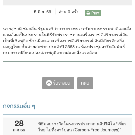
5 มิ.ย. 69
อ่าน 0 ครั้ง
Print
นายสุชาติ ชมกลิ่น รัฐมนตรีว่าการกระทรวงทรัพยากรธรรมชาติและสิ่ง
แวดล้อมเป็นประธานในพิธีรับพระราชทานเครื่องราช อิสริยาภรณ์อัน
เป็นที่เชิดชูยิ่ง ช้างเผือกและเครื่องราชอิสริยาภรณ์ อันมีเกียรติยศยิ่ง
มงกุฎไทย ชั้นสายสะพาย ประจำปี 2568 ณ ห้องประชุมอารียสัมพันธ์
กรมการเปลี่ยนแปลงสภาพภูมิอากาศและสิ่งแวดล้อม
กลับ
ขึ้นข้างบน
กิจกรรมอื่น ๆ
28
พิธีมอบรางวัลโครงการประกวด คลิปวิดีโอ “เที่ยว
ส.ค.69
ไทย ไม่ทิ้งคาร์บอน (Carbon-Free Journeys)”