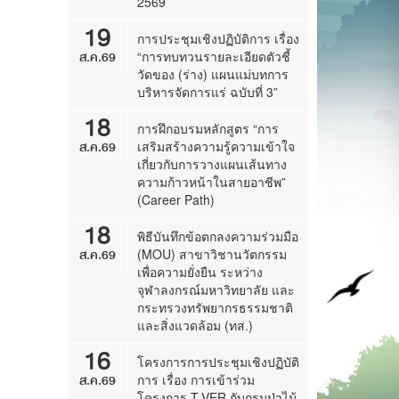
2569
19
การประชุมเชิงปฏิบัติการ เรื่อง
ส.ค.69
“การทบทวนรายละเอียดตัวชี้
วัดของ (ร่าง) แผนแม่บทการ
บริหารจัดการแร่ ฉบับที่ 3”
18
การฝึกอบรมหลักสูตร “การ
ส.ค.69
เสริมสร้างความรู้ความเข้าใจ
เกี่ยวกับการวางแผนเส้นทาง
ความก้าวหน้าในสายอาชีพ”
(Career Path)
18
พิธีบันทึกข้อตกลงความร่วมมือ
ส.ค.69
(MOU) สาขาวิชานวัตกรรม
เพื่อความยั่งยืน ระหว่าง
จุฬาลงกรณ์มหาวิทยาลัย และ
กระทรวงทรัพยากรธรรมชาติ
และสิ่งแวดล้อม (ทส.)
16
โครงการการประชุมเชิงปฏิบัติ
ส.ค.69
การ เรื่อง การเข้าร่วม
โครงการ T-VER กับกรมป่าไม้