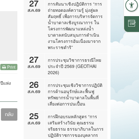
27
การสัมนาเชิงปฎิบัติการ “การ
ส.ค.69
ถ่ายทอดองค์ความรู้ มุ่งสู่ผล
สัมฤทธิ์ เพื่อการบริหารจัดการ
น้ำบาดาลเชิงบูรณาการ ใน
โครงการพัฒนาแหล่งน้ำ
บาดาลสนับสนุนการดำเนิน
งานโครงการอันเนื่องมาจาก
พระราชดำริ”
27
การประชุมวิชาการธรณีไทย
ส.ค.69
ประจำปี 2569 (GEOTHAI
Print
2026)
26
ปีแห่ง
การประชุมเชิงวิชาการปฏิบัติ
ส.ค.69
การด้านอนุรักษ์และฟื้นฟู
ทรัพยากรน้ำบาดาลในพื้นที่
เสี่ยงต่อการปนเปื้อน
25
กลับ
การฝึกอบรมหลักสูตร “การ
ส.ค.69
เสริมสร้างวินัย คุณธรรม
จริยธรรม ธรรมาภิบาลในการ
ปฏิบัติราชการของบุคลากร