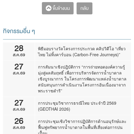
กลับ
ขึ้นข้างบน
กิจกรรมอื่น ๆ
28
พิธีมอบรางวัลโครงการประกวด คลิปวิดีโอ “เที่ยว
ส.ค.69
ไทย ไม่ทิ้งคาร์บอน (Carbon-Free Journeys)”
27
การสัมนาเชิงปฎิบัติการ “การถ่ายทอดองค์ความรู้
ส.ค.69
มุ่งสู่ผลสัมฤทธิ์ เพื่อการบริหารจัดการน้ำบาดาล
เชิงบูรณาการ ในโครงการพัฒนาแหล่งน้ำบาดาล
สนับสนุนการดำเนินงานโครงการอันเนื่องมาจาก
พระราชดำริ”
27
การประชุมวิชาการธรณีไทย ประจำปี 2569
ส.ค.69
(GEOTHAI 2026)
26
การประชุมเชิงวิชาการปฏิบัติการด้านอนุรักษ์และ
ส.ค.69
ฟื้นฟูทรัพยากรน้ำบาดาลในพื้นที่เสี่ยงต่อการปน
เปื้อน