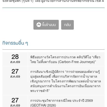
จังหวัดชุมพร (รุ่นที่ 1) โดย ผู้อำนวยการสำนักงานทรัพยากรธรณี เขต 4
กลับ
ขึ้นข้างบน
กิจกรรมอื่น ๆ
28
พิธีมอบรางวัลโครงการประกวด คลิปวิดีโอ “เที่ยว
ส.ค.69
ไทย ไม่ทิ้งคาร์บอน (Carbon-Free Journeys)”
27
การสัมนาเชิงปฎิบัติการ “การถ่ายทอดองค์ความรู้
ส.ค.69
มุ่งสู่ผลสัมฤทธิ์ เพื่อการบริหารจัดการน้ำบาดาล
เชิงบูรณาการ ในโครงการพัฒนาแหล่งน้ำบาดาล
สนับสนุนการดำเนินงานโครงการอันเนื่องมาจาก
พระราชดำริ”
27
การประชุมวิชาการธรณีไทย ประจำปี 2569
ส.ค.69
(GEOTHAI 2026)