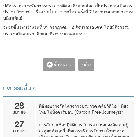
ปลัดกระทรวงทรัพยากรธรรมชาติและสิ่งแวดล้อม เป็นประธานเปิดการ
ประชุมวิชาการ เรื่อง มดในประเทศไทย ครั้งที่ 7 “ความหลากหลายของ
ปฏิสัมพันธ์”
จะจัดขึ้นระหว่างวันที่ 31 กรกฎาคม - 2 สิงหาคม 2569
โดยมีกิจกรรม
บรรยายพิเศษเจาะลึกและกิจกรรมภาคสนาม
กลับ
ขึ้นข้างบน
กิจกรรมอื่น ๆ
28
พิธีมอบรางวัลโครงการประกวด คลิปวิดีโอ “เที่ยว
ส.ค.69
ไทย ไม่ทิ้งคาร์บอน (Carbon-Free Journeys)”
27
การสัมนาเชิงปฎิบัติการ “การถ่ายทอดองค์ความรู้
ส.ค.69
มุ่งสู่ผลสัมฤทธิ์ เพื่อการบริหารจัดการน้ำบาดาล
เชิงบูรณาการ ในโครงการพัฒนาแหล่งน้ำบาดาล