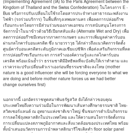
(Implementing Agreement (IA) to the Paris Agreement between the
Kingdom of Thailand and the Swiss Confederation) ในโครงการ E -
Bus หรือการปรับเปลี่ยนไปใช้รถโดยสารประจำทางสาธารณะพลังงาน
ไฟฟ้า (รถร่วมบริการ) ในพื้นที่กรุงเทพมหานคร เพื่อลดการปล่อยก๊าซ
เรือนกระจกโดยการมีส่วนร่วมของภาคเอกชน การสนับสนุนโครงการ
จัดการน้ำในนาข้าวด้วยวิธีเปียกสลับแห้ง (Alternate Wet and Dry) เพื่อ
ลดการปล่อยก๊าซมีเทนจากภาคการเกษตร และการเพิ่มมูลค่าคาร์บอน
ผ่านกลไกคาร์บอนเครดิต ซึ่ง นายวราวุธ ได้กล่าวถึงแนวคิดการจัดตั้ง
ศูนย์คาร์บอนเครดิตระดับภูมิภาคเอเชียแปซิฟิก เพื่อส่งเสริมกิจกรรมที่ลด
การปล่อยก๊าซเรือนกระจก การสร้างองค์ความรู้และกลไกคาร์บอน
เครดิต พร้อมเน้นย้ำว่า ธรรมชาติมีอิทธิพลที่จะบังคับให้เราทำตาม และ
เราควรจะปรับเปลี่ยนตัวเราเองก่อนที่ธรรมชาติจะลงโทษ (mother
nature is a good influencer she will be forcing everyone to what we
are doing and before mother nature forces us we had better
change ourselves first)
นอกจากนี้ เอกอัครราชทูตสมาพันธรัฐสวิส ยังได้กล่าวขอบคุณ
ประเทศไทยถึงความร่วมมือในการพัฒนาเส้นทางศึกษาธรรมชาติ ไทย-
สวิตเซอร์แลนด์ ณ อุทยานแห่งชาติเขาใหญ่ ชื่นชมการดำเนินกิจกรรม
การลดใช้ถุงพลาสติกในประเทศไทย และให้ความสนใจการจัดตั้งกรม
การเปลี่ยนแปลงสภาพภูมิอากาศและสิ่งแวดล้อมของประเทศไทย พร้อม
ทั้งนำเสนอนวัตกรรมการนำพลาสติกมารีไซเคิลทำ floor solar panel