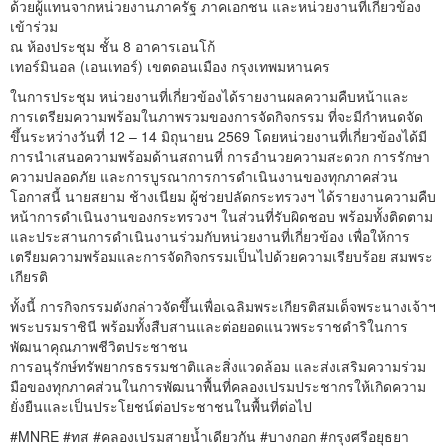
ด้วยผู้แทนจากหน่วยงานภาครัฐ ภาคเอกชน และหน่วยงานที่เกี่ยวข้อง
เข้าร่วม
ณ ห้องประชุม ชั้น 8 อาคารเอนโก้
เทอร์มินอล (เอนเทอร์) เขตดอนเมือง กรุงเทพมหานคร
ในการประชุม หน่วยงานที่เกี่ยวข้องได้รายงานผลความคืบหน้าและ
การเตรียมความพร้อมในภาพรวมของการจัดกิจกรรม ที่จะมีกำหนดจัด
ขึ้นระหว่างวันที่ 12 – 14 มิถุนายน 2569 โดยหน่วยงานที่เกี่ยวข้องได้มี
การนำเสนอความพร้อมด้านสถานที่ การอำนวยความสะดวก การรักษา
ความปลอดภัย และการบูรณาการการดำเนินงานของทุกภาคส่วน
โอกาสนี้ นายสยาม ช้างเนียม ผู้ช่วยปลัดกระทรวงฯ ได้รายงานความคืบ
หน้าการดำเนินงานของกระทรวงฯ ในส่วนที่รับผิดชอบ พร้อมทั้งติดตาม
และประสานการดำเนินงานร่วมกับหน่วยงานที่เกี่ยวข้อง เพื่อให้การ
เตรียมความพร้อมและการจัดกิจกรรมเป็นไปด้วยความเรียบร้อย สมพระ
เกียรติ
ทั้งนี้ การกิจกรรมดังกล่าวจัดขึ้นเพื่อเฉลิมพระเกียรติสมเด็จพระนางเจ้าฯ
พระบรมราชินี พร้อมทั้งสืบสานและต่อยอดแนวพระราชดำริในการ
พัฒนาคุณภาพชีวิตประชาชน
การอนุรักษ์ทรัพยากรธรรมชาติและสิ่งแวดล้อม และส่งเสริมความร่วม
มือของทุกภาคส่วนในการพัฒนาพื้นที่คลองเปรมประชากรให้เกิดความ
ยั่งยืนและเป็นประโยชน์ต่อประชาชนในพื้นที่ต่อไป
#MNRE #ทส #คลองเปรมสายน้ำเดียวกัน #บางกอก #กรุงศรีอยุธยา