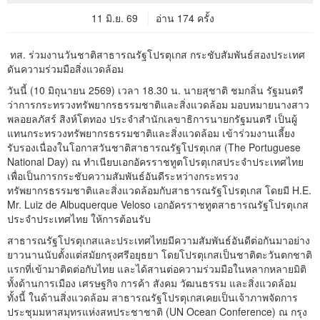
11 มิ.ย. 69
อ่าน 174 ครั้ง
ทส. ร่วมงานวันชาติสาธารณรัฐโปรตุเกส กระชับสัมพันธ์สองประเทศ
ดันความร่วมมือสิ่งแวดล้อม
วันนี้ (10 มิถุนายน 2569) เวลา 18.30 น. นายสุชาติ ชมกลิ่น รัฐมนตรี
ว่าการกระทรวงทรัพยากรธรรมชาติและสิ่งแวดล้อม มอบหมายนางสาว
พลอยลภัสร์ สิงห์โตทอง ประจำสำนักเลขาธิการนายกรัฐมนตรี เป็นผู้
แทนกระทรวงทรัพยากรธรรมชาติและสิ่งแวดล้อม เข้าร่วมงานเลี้ยง
รับรองเนื่องในโอกาสวันชาติสาธารณรัฐโปรตุเกส (The Portuguese
National Day) ณ ทำเนียบเอกอัครราชทูตโปรตุเกสประจำประเทศไทย
เพื่อเป็นการกระชับความสัมพันธ์อันดีระหว่างกระทรวง
ทรัพยากรธรรมชาติและสิ่งแวดล้อมกับสาธารณรัฐโปรตุเกส โดยมี H.E.
Mr. Luiz de Albuquerque Veloso เอกอัครราชทูตสาธารณรัฐโปรตุเกส
ประจำประเทศไทย ให้การต้อนรับ
สาธารณรัฐโปรตุเกสและประเทศไทยมีความสัมพันธ์อันดีต่อกันมาอย่าง
ยาวนานนับตั้งแต่สมัยกรุงศรีอยุธยา โดยโปรตุเกสเป็นชาติตะวันตกชาติ
แรกที่เข้ามาติดต่อกับไทย และได้สานต่อความร่วมมือในหลากหลายมิติ
ทั้งด้านการเมือง เศรษฐกิจ การค้า สังคม วัฒนธรรม และสิ่งแวดล้อม
ทั้งนี้ ในด้านสิ่งแวดล้อม สาธารณรัฐโปรตุเกสเคยเป็นเจ้าภาพจัดการ
ประชุมมหาสมุทรแห่งสหประชาชาติ (UN Ocean Conference) ณ กรุง