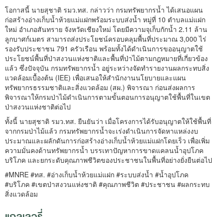
โอกาสนี้ นายสุชาติ รมว.ทส. กล่าวว่า กรมทรัพยากรน้ำ ได้เสนอแผน
ก่อสร้างอ่างเก็บน้ำห้วยแม่แฝกพร้อมระบบส่งน้ำ หมู่ที่ 10 ตำบลแม่แฝก
ใหม่ อำเภอสันทราย จังหวัดเชียงใหม่ โดยมีความจุเก็บกักน้ำ 2.11 ล้าน
ลูกบาศก์เมตร สามารถส่งประโยชน์ครอบคลุมพื้นที่ประมาณ 3,000 ไร่
รองรับประชาชน 791 ครัวเรือน พร้อมทั้งได้ดำเนินการขออนุญาตใช้
ประโยชน์พื้นที่ป่าสงวนแห่งชาติและพื้นที่ป่าไม้ตามกฎหมายที่เกี่ยวข้อง
แล้ว ซึ่งปัจจุบัน กรมทรัพยากรน้ำ อยู่ระหว่างจัดทำรายงานผลกระทบสิ่ง
แวดล้อมเบื้องต้น (IEE) เพื่อเสนอให้สำนักงานนโยบายและแผน
ทรัพยากรธรรมชาติและสิ่งแวดล้อม (สผ.) พิจารณา ก่อนส่งผลการ
พิจารณาให้กรมป่าไม้ดำเนินการตามขั้นตอนการอนุญาตใช้พื้นที่ในเขต
ป่าสงวนแห่งชาติต่อไป
ทั้งนี้ นายสุชาติ รมว.ทส. ยืนยันว่า เมื่อโครงการได้รับอนุญาตให้ใช้พื้นที่
จากกรมป่าไม้แล้ว กรมทรัพยากรน้ำจะเร่งดำเนินการจัดหาแหล่งงบ
ประมาณและผลักดันการก่อสร้างอ่างเก็บน้ำห้วยแม่แฝกโดยเร็ว เพื่อเพิ่ม
ความมั่นคงด้านทรัพยากรน้ำ บรรเทาปัญหาการขาดแคลนน้ำอุปโภค
บริโภค และยกระดับคุณภาพชีวิตของประชาชนในพื้นที่อย่างยั่งยืนต่อไป
#MNRE #ทส. #อ่างเก็บน้ำห้วยแม่แฝก #ระบบส่งน้ำ #น้ำอุปโภค
#บริโภค #เขตป่าสงวนแห่งชาติ #คุณภาพชีวิต #ประชาชน #ผลกระทบ
สิ่งแวดล้อม