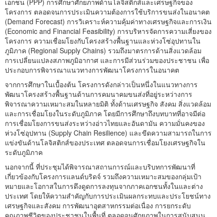
เอกชน (PPP) การศึกษาศักยภาพด้านโลจิสติกส์และเศรษฐกิจของ
โครงการ ตลอดจนการประเมินความต้องการใช้บริการขนส่งในอนาคต
(Demand Forecast) การวิเคราะห์ความคุ้มค่าทางเศรษฐกิจและการเงิน
(Economic and Financial Feasibility) การบริหารจัดการความเสี่ยงของ
โครงการ ความเชื่อมโยงกับโครงสร้างพื้นฐานและห่วงโซ่อุปทานใน
ภูมิภาค (Regional Supply Chains) รวมถึงมาตรการด้านสิ่งแวดล้อม
การเปลี่ยนแปลงสภาพภูมิอากาศ และการมีส่วนร่วมของประชาชน เพื่อ
ประกอบการพิจารณาแนวทางการพัฒนาโครงการในอนาคต
จากการศึกษาในเบื้องต้น โครงการดังกล่าวเป็นหนึ่งในแนวทางการ
พัฒนาโครงสร้างพื้นฐานด้านการคมนาคมขนส่งที่อยู่ระหว่างการ
พิจารณาความเหมาะสมในหลายมิติ ทั้งด้านเศรษฐกิจ สังคม สิ่งแวดล้อม
และการเชื่อมโยงในระดับภูมิภาค โดยมีการศึกษาถึงบทบาทที่อาจมีต่อ
การเชื่อมโยงการขนส่งระหว่างอ่าวไทยและอันดามัน ความมั่นคงของ
ห่วงโซ่อุปทาน (Supply Chain Resilience) และขีดความสามารถในการ
แข่งขันด้านโลจิสติกส์ของประเทศ ตลอดจนการเชื่อมโยงเศรษฐกิจใน
ระดับภูมิภาค
นอกจากนี้ ที่ประชุมได้พิจารณาสถานการณ์และบริบทการพัฒนาที่
เกี่ยวข้องกับโครงการแลนด์บริดจ์ รวมถึงความเหมาะสมของกลุ่มเป้า
หมายและโอกาสในการดึงดูดการลงทุนจากภาคเอกชนทั้งในและต่าง
ประเทศ โดยให้ความสำคัญกับการประเมินผลกระทบและประโยชน์ทาง
เศรษฐกิจและสังคม การพัฒนาอุตสาหกรรมต่อเนื่อง การยกระดับ
คุณภาพชีวิตของประชาชนในพื้นที่ ตลอดจนศักยภาพในการสนับสนุน