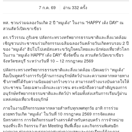
7 ก.ค. 69
อ่าน 332 ครั้ง
ทส. ชวนร่วมฉลองวันเกิด 2 ปี "หมูเด้ง" ในงาน "HAPPY เด้ง DAY" ณ
สวนสัตว์เปิดเขาเขียว
ดร.รวีวรรณ ภูริเดช ปลัดกระทรวงทรัพยากรธรรมชาติและสิ่งแวดล้อม
เชิญชวนประชาชนร่วมกิจกรรมเฉลิมฉลองวันคล้ายวันเกิดครบรอบ 2 ปี
ของ "หมูเด้ง" ฮิปโปโปเตมัสแคระขวัญใจคนไทยและนักท่องเที่ยวทั่วโลก
ในงาน “หมูเด้ง HAPPY เด้ง DAY” ซึ่งจัดขึ้น ณ สวนสัตว์เปิดเขาเขียว
จังหวัดชลบุรี ระหว่างวันที่ 10 – 12 กรกฎาคม 2569
ปลัดกระทรวงทรัพยากรธรรมชาติและสิ่งแวดล้อม เปิดเผยว่า “หมูเด้ง”
ถือเป็นทูตสร้างการรับรู้ด้านการอนุรักษ์สัตว์ป่าและความหลากหลายทาง
ชีวภาพที่ได้รับความนิยมอย่างกว้างขวาง สามารถสร้างแรงบันดาลใจให้
ประชาชน โดยเฉพาะเด็กและเยาวชน ตระหนักถึงความสำคัญของการ
อนุรักษ์ทรัพยากรธรรมชาติและสัตว์ป่า พร้อมทั้งส่งเสริมการเรียนรู้ผ่าน
แหล่งท่องเที่ยวเชิงอนุรักษ์
ภายในงานมีกิจกรรมหลากหลายสำหรับทุกเพศทุกวัย อาทิ การร่วม
อวยพรวันเกิด “หมูเด้ง” ในวันที่ 10 กรกฎาคม 2569 การจัดแสดง
นิทรรศการ การจัดกิจกรรมสร้างสรรค์สำหรับครอบครัว การจำหน่าย
ของที่ระลึก กิจกรรม Fan Meeting ทีมพี่เลี้ยง และกิจกรรมพิเศษอีก
มากมาย ท่ามกลางบรรยากาศแห่งความสุขและการเรียนรู้ด้านการ