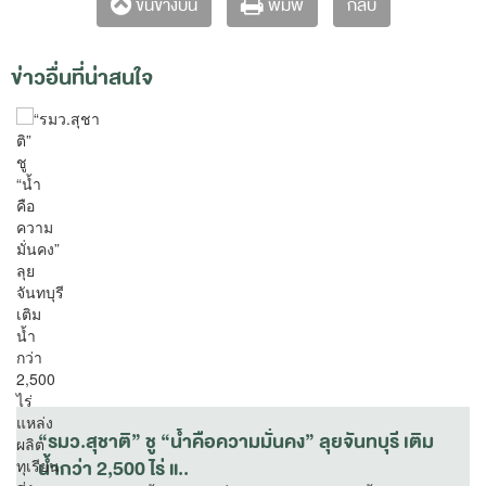
กลับ
ขึ้นข้างบน
พิมพ์
ข่าวอื่นที่น่าสนใจ
“รมว.สุชาติ” ชู “น้ำคือความมั่นคง” ลุยจันทบุรี เติม
น้ำกว่า 2,500 ไร่ แ..