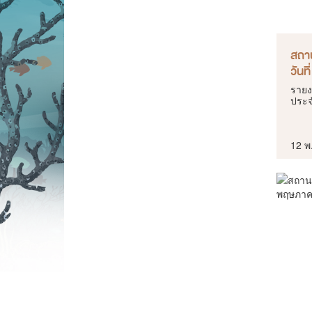
สถา
วันท
รายง
ประจ
12 พ