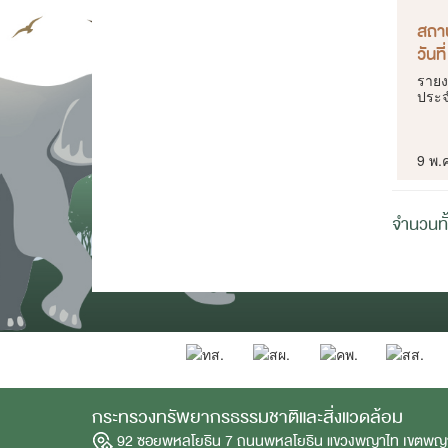
สถา
วันท
รายง
ประจ
9 พ.
จำนวนทั
กระทรวงทรัพยากรธรรมชาติและสิ่งแวดล้อม
92 ซอยพหลโยธิน 7 ถนนพหลโยธิน แขวงพญาไท เขตพญ