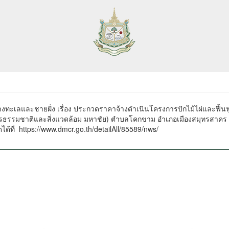
างทะเลและชายฝั่ง เรื่อง ประกวดราคาจ้างดำเนินโครงการปักไม้ไผ่และฟื้
พยากรธรรมชาติและสิ่งแวดล้อม มหาชัย) ตำบลโคกขาม อำเภอเมืองสมุทรสาคร 
ได้ที่
https://www.dmcr.go.th/detailAll/85589/nws/